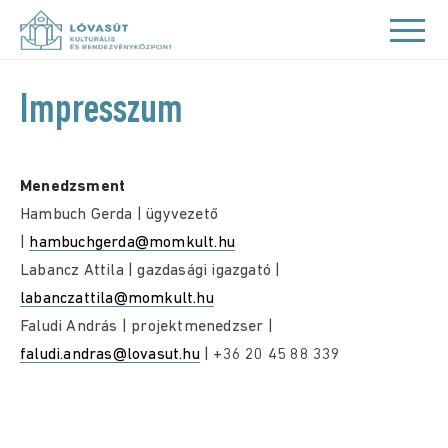
Impresszum
Menedzsment
Hambuch Gerda | ügyvezető
|
hambuchgerda@momkult.hu
Labancz Attila | gazdasági igazgató |
labanczattila@momkult.hu
Faludi András | projektmenedzser |
faludi.andras@lovasut.hu
| +36 20 45 88 339