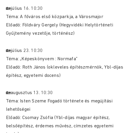
🏡július 16. 10:30
Téma: A főváros első közparkja, a Városmajor
Előadó: Földváry Gergely (Hegyvidéki Helytörténeti
Gyűjtemény vezetője, történész)
🏡július 23. 10:30
Téma: „Képeskönyvem : Normafa”
Előadó: Roth János (okleveles építészmérnök, Ybl-díjas
építész, egyetemi docens)
🏡augusztus 13. 10:30
Téma: Isten Szeme Fogadó története és megújítási
lehetőségei
Előadó: Csomay Zsófia (Ybl-díjas magyar építész,
belsőépítész, érdemes művész, címzetes egyetemi