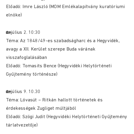
Előadó: Imre László (MOM Emlékalapítvány kuratóriumi
elnöke)
🏡július 2. 10:30
Téma: Az 1848/49-es szabadságharc és a Hegyvidék,
avagy a XII. Kerület szerepe Buda várának
visszafoglalásában
Előadó: Tomasits Bence (Hegyvidéki Helytörténeti
Gyűjtemény történésze)
🏡július 9. 10.30
Téma: Lóvasút – Ritkán hallott történetek és
érdekességek Zugliget múltjából
Előadó: Szögi Judit (Hegyvidéki Helytörténeti Gyűjtemény
tárlatvezetője)