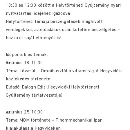
10:30 és 12:00 között a Helytörténeti Gyűjtemény nyári
nyitvatartási idejéhez igazodva
Helytörténeti témájú beszélgetések meghívott
vendégekkel, az előadások után kötetlen beszélgetés –
hozza el saját élményét is!
Időpontok és témák:
🏡június 18. 10:30
Téma: Lóvasút – Omnibusztól a villamosig. A Hegyvidéki
közlekedés története
Előadó: Balogh Edit (Hegyvidéki Helytörténeti
Gyűjtemény tárlatvezetője)
🏡június 25. 10:30
Téma: MOM története – Finommechanikai ipar
kialakulása a Hegyvidéken