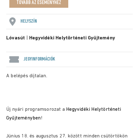
TOVÁBB AZ ESEMÉNYHEZ
HELYSZÍN
Lóvasút
|
Hegyvidéki Helytörténeti Gyűjtemény
JEGYINFORMÁCIÓK
A belépés díjtalan.
Új nyári programsorozat a
Hegyvidéki Helytörténeti
Gyűjteményben
!
Június 18. és augusztus 27. között minden csütörtökön