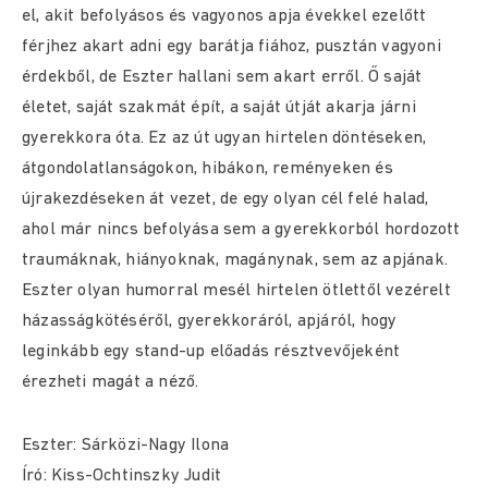
el, akit befolyásos és vagyonos apja évekkel ezelőtt
férjhez akart adni egy barátja fiához, pusztán vagyoni
érdekből, de Eszter hallani sem akart erről. Ő saját
életet, saját szakmát épít, a saját útját akarja járni
gyerekkora óta. Ez az út ugyan hirtelen döntéseken,
átgondolatlanságokon, hibákon, reményeken és
újrakezdéseken át vezet, de egy olyan cél felé halad,
ahol már nincs befolyása sem a gyerekkorból hordozott
traumáknak, hiányoknak, magánynak, sem az apjának.
Eszter olyan humorral mesél hirtelen ötlettől vezérelt
házasságkötéséről, gyerekkoráról, apjáról, hogy
leginkább egy stand-up előadás résztvevőjeként
érezheti magát a néző.
Eszter: Sárközi-Nagy Ilona
Író: Kiss-Ochtinszky Judit