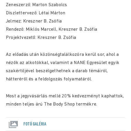
Zeneszerző: Marton Szabolcs
Díszlettervező: Létai Márton
Jelmez: Kreszner B. Zsófia
Rendező: Miklós Marcell, Kreszner B. Zsófia
Projektvezető: Kreszner B. Zsófia
Az előadás után közönségtalálkozóra kerül sor, ahol a
nézők az alkotókkal, valamint a NANE Egyesület egyik
szakértőjével beszélgethetnek a darab témáiról,
hátteréről és a feldolgozás folyamatáról.
Most a jegyvásárlás mellé 20% kedvezményt kaphattok,
minden teljes árú The Body Shop termékre.
FOTÓ GALÉRIA